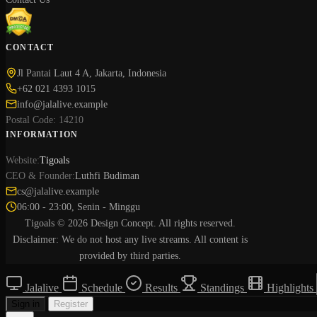
CONTACT
Jl Pantai Laut 4 A, Jakarta, Indonesia
+62 021 4393 1015
info@jalalive.example
Postal Code: 14210
INFORMATION
Website:
Tigoals
CEO & Founder:
Luthfi Budiman
cs@jalalive.example
06:00 - 23:00, Senin - Minggu
Tigoals © 2026 Design Concept. All rights reserved.
Disclaimer: We do not host any live streams. All content is
provided by third parties.
Jalalive
Schedule
Results
Standings
Highlights
Sign in
Register