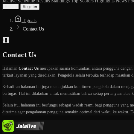
Jalalive
Schedule
Results
Standings
Top Scorers
Highlights
News
Fo
Sign in
Register
Tigoals
Contact Us
Contact Us
Halaman
Contact Us
merupakan sarana komunikasi antara pengguna dengan p
terkait layanan yang disediakan. Pengelola selalu terbuka terhadap masukan 
Kehadiran halaman ini juga menunjukkan komitmen pengelola dalam menjaga tr
bertugas. Hal ini dilakukan untuk memastikan bahwa setiap pertanyaan atau 
Selain itu, halaman ini berfungsi sebagai wadah resmi bagi pengguna yang m
diterima agar pengalaman pengguna semakin optimal dari waktu ke waktu. De