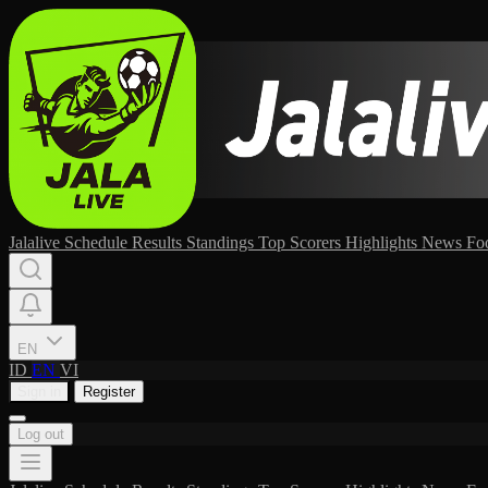
Jalalive
Schedule
Results
Standings
Top Scorers
Highlights
News
Fo
EN
ID
EN
VI
Sign in
Register
Log out