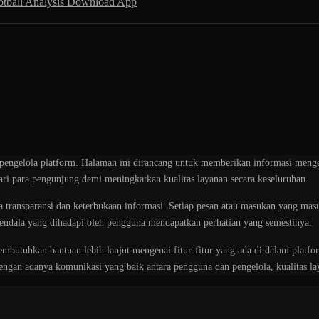
otball Analysis
Download App
engelola platform. Halaman ini dirancang untuk memberikan informasi menge
dari para pengunjung demi meningkatkan kualitas layanan secara keseluruhan.
ansparansi dan keterbukaan informasi. Setiap pesan atau masukan yang masuk 
kendala yang dihadapi oleh pengguna mendapatkan perhatian yang semestinya.
embutuhkan bantuan lebih lanjut mengenai fitur-fitur yang ada di dalam platf
ngan adanya komunikasi yang baik antara pengguna dan pengelola, kualitas la